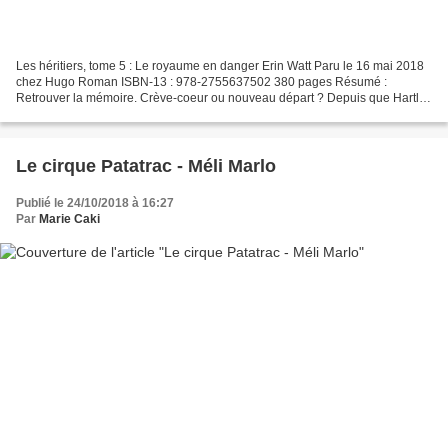
Les héritiers, tome 5 : Le royaume en danger Erin Watt Paru le 16 mai 2018
chez Hugo Roman ISBN-13 : 978-2755637502 380 pages Résumé :
Retrouver la mémoire. Crève-coeur ou nouveau départ ? Depuis que Hartley
Wright a rencontré Easton Royal, sa vie n'est...
Le cirque Patatrac - Méli Marlo
Publié le 24/10/2018 à 16:27
Par
Marie Caki