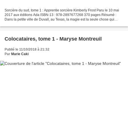
Sorcière du sud, tome 1 : Apprentie sorcière Kimberly Frost Paru le 10 mai
2017 aux éditions Ada ISBN-13 : 978-2897677268 370 pages Résumé :
Dans la petite ville de Duvall, au Texas, la magie est la seule chose qui
cause plus de problèmes que les rumeurs....
Colocataires, tome 1 - Maryse Montreuil
Publié le 11/10/2018 à 21:32
Par
Marie Caki