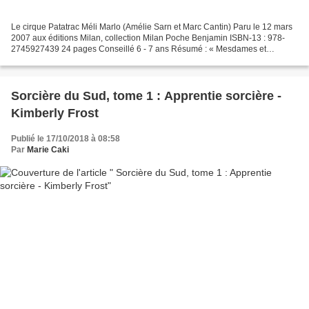
Le cirque Patatrac Méli Marlo (Amélie Sarn et Marc Cantin) Paru le 12 mars
2007 aux éditions Milan, collection Milan Poche Benjamin ISBN-13 : 978-
2745927439 24 pages Conseillé 6 - 7 ans Résumé : « Mesdames et
messieurs, Zigotto Rigoletto, le jongleur...
Sorcière du Sud, tome 1 : Apprentie sorcière -
Kimberly Frost
Publié le 17/10/2018 à 08:58
Par
Marie Caki