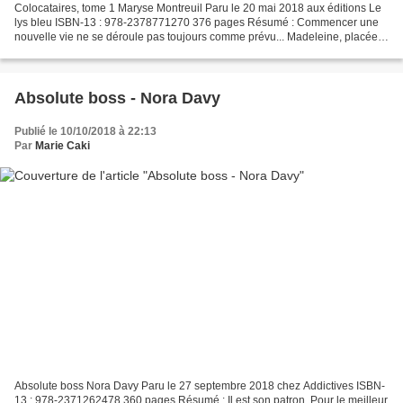
Colocataires, tome 1 Maryse Montreuil Paru le 20 mai 2018 aux éditions Le
lys bleu ISBN-13 : 978-2378771270 376 pages Résumé : Commencer une
nouvelle vie ne se déroule pas toujours comme prévu... Madeleine, placée
dès sa naissance en famille d’accueil,...
Absolute boss - Nora Davy
Publié le 10/10/2018 à 22:13
Par
Marie Caki
Absolute boss Nora Davy Paru le 27 septembre 2018 chez Addictives ISBN-
13 : 978-2371262478 360 pages Résumé : Il est son patron. Pour le meilleur