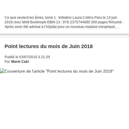
Ce que veulent les âmes, tome 1 : Initiation Laura Collins Paru le 13 juin
2018 chez MxM Bookmark ISBN-13 : 978-2375744680 300 pages Résumé :
Après avoir été admise à l’hôpital pour un nouveau malaise inexpliqué,
Sarah fait la connaissance de Nathan,...
Point lectures du mois de Juin 2018
Publié le 03/07/2018 à 21:29
Par
Marie Caki