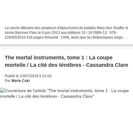
Le cercle littéraire des amateurs d'épluchures de patates Mary Ann Shaffer &
Annie Barrows Paru le 6 juin 2013 aux éditions 10 / 18 ISBN-13 : 978-
2264053510 416 pages Résumé : 1946, alors que les Britanniques soignent
les blessures de guerre, Juliet Ashton,...
The mortal instruments, tome 1 : La coupe
mortelle / La cité des ténèbres - Cassandra Clare
Publié le 13/07/2018 à 21:02
Par
Marie Caki