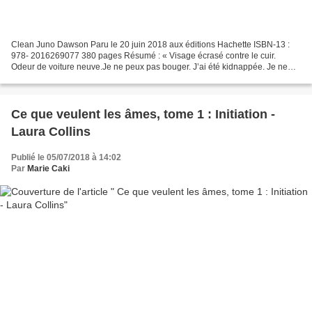
Clean Juno Dawson Paru le 20 juin 2018 aux éditions Hachette ISBN-13 :
978- 2016269077 380 pages Résumé : « Visage écrasé contre le cuir.
Odeur de voiture neuve.Je ne peux pas bouger. J’ai été kidnappée. Je ne
peux pas bouger.J’ouvre les yeux. Ça fait...
Ce que veulent les âmes, tome 1 : Initiation -
Laura Collins
Publié le 05/07/2018 à 14:02
Par
Marie Caki