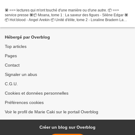
💟 ==> lectures qui m'ont touché d'une manière ou d'une autre. 📦 ==>
service presse 💟📦 Moana, tome 1 : La saveur des figues - Silène Edgar 💟
📦 Hot blood - Angel Arekin 📦 Unité d'élite, tome 2 - Loraline Bradern La
magie de Paris, tome 2 : Le calme et la...
Hébergé par Overblog
Top articles
Pages
Contact
Signaler un abus
C.G.U.
Cookies et données personnelles
Préférences cookies
Voir le profil de Marie Caki sur le portail Overblog
Créer un blog sur Overblog