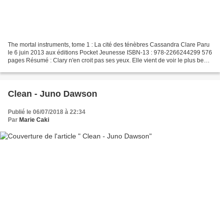
The mortal instruments, tome 1 : La cité des ténèbres Cassandra Clare Paru
le 6 juin 2013 aux éditions Pocket Jeunesse ISBN-13 : 978-2266244299 576
pages Résumé : Clary n'en croit pas ses yeux. Elle vient de voir le plus beau
garçon de la soirée commettre...
Clean - Juno Dawson
Publié le 06/07/2018 à 22:34
Par
Marie Caki