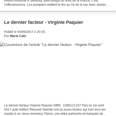
édition Résumé À Sebourg, petit village du nord de la France, c’est
l’effervescence. Les pompiers mettent le feu au 16 de la rue Jean Jaurès. La
plupart des habitants se massent pour...
Le dernier facteur - Virginie Paquier
Publié le 05/06/2017 à 20:45
Par
Marie Caki
Le dernier facteur Virginie Paquier ISBN : 1096121107 Paru le 1er avril
2017 auto édition Résumé Valentin est un jeune facteur qui livre tous les
mardis à un vieux monsieur, Pierre, une lettre parfumée et marquée de