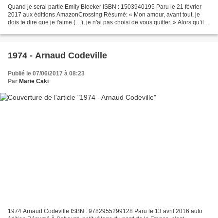
Quand je serai partie Emily Bleeker ISBN : 1503940195 Paru le 21 février
2017 aux éditions AmazonCrossing Résumé: « Mon amour, avant tout, je
dois te dire que je t'aime (…), je n'ai pas choisi de vous quitter. » Alors qu’il
rentre chez lui après avoir...
1974 - Arnaud Codeville
Publié le 07/06/2017 à 08:23
Par
Marie Caki
1974 Arnaud Codeville ISBN : 9782955299128 Paru le 13 avril 2016 auto