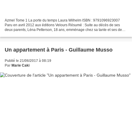
Azmel Tome 1 La porte du temps Laura Wilhelm ISBN : 9791096923007
Paru en avril 2012 aux éditions Velours Résumé : Suite au décès de ses
deux parents, Léna Petterson, 18 ans, emménage chez sa tante et ses deux
cousines.Après quelques semaines d'adaptation,...
Un appartement à Paris - Guillaume Musso
Publié le 21/06/2017 à 08:19
Par
Marie Caki